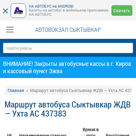
НА АВТОБУС на ANDROID
Билеты на автобус в мобильном приложении
Скачать
НА АВТОБУС
АВТОВОКЗАЛ СЫКТЫВКАР
ВНИМАНИЕ! Закрыты автобусные кассы в г. Киров
и кассовый пункт Эжва
Главная
Маршрут автобуса Сыктывкар ЖДВ — Ухта АС 4373
Маршрут автобуса Сыктывкар ЖДВ
— Ухта АС 437383
Время в
№
Наименование станции
пути
Расстояние