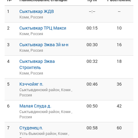
1
Сыктывкар ЖДВ
--:--
--
Коми, Россия
2
Сыктывкар ТРЦ Макси
00:15
10
Коми, Россия
3
Сыктывкар Эжва 3й м-н
00:30
16
Коми, Россия
4
Сыктывкар Эжва
00:32
18
Строитель
Коми, Россия
5
Кэччойяг п.
00:46
36
Сыктывдинский район, Коми ,
Россия
6
Малая Слуда д.
00:50
42
Сыктывдинский район, Коми ,
Россия
7
Студенец п.
00:58
60
Усть-Вымский район, Коми ,