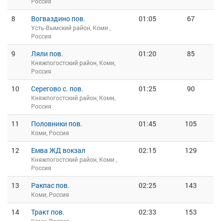
Россия
8
Вогваздино пов.
01:05
67
Усть-Вымский район, Коми ,
Россия
9
Ляли пов.
01:20
85
Княжпогостский район, Коми,
Россия
10
Серегово с. пов.
01:25
90
Княжпогостский район, Коми,
Россия
11
Половники пов.
01:45
105
Коми, Россия
12
Емва ЖД вокзал
02:15
129
Княжпогостский район, Коми ,
Россия
13
Ракпас пов.
02:25
143
Коми, Россия
14
Тракт пов.
02:33
153