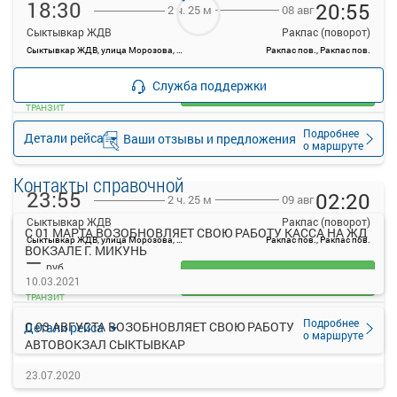
18:30
20:55
08 авг
2 ч. 25 м
Сыктывкар ЖДВ
Ракпас (поворот)
Сыктывкар ЖДВ, улица Морозова, 1А
Ракпас пов., Ракпас пов.
—
руб.
Служба поддержки
Загрузить цену
ТРАНЗИТ
Подробнее
Детали рейса
Ваши отзывы и предложения
о маршруте
Контакты справочной
23:55
02:20
09 авг
2 ч. 25 м
Сыктывкар ЖДВ
Ракпас (поворот)
С 01 МАРТА ВОЗОБНОВЛЯЕТ СВОЮ РАБОТУ КАССА НА ЖД
Сыктывкар ЖДВ, улица Морозова, 1А
Ракпас пов., Ракпас пов.
ВОКЗАЛЕ Г. МИКУНЬ
—
руб.
Загрузить цену
10.03.2021
ТРАНЗИТ
Подробнее
С 03 АВГУСТА ВОЗОБНОВЛЯЕТ СВОЮ РАБОТУ
Детали рейса
о маршруте
АВТОВОКЗАЛ СЫКТЫВКАР
23.07.2020