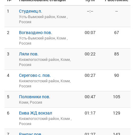
1
Студенец п.
--:--
--
Усть-Вымский район, Коми ,
Россия
2
Вогваздино пов.
00:07
67
Усть-Вымский район, Коми ,
Россия
3
Ляли пов.
00:22
85
Княжпогостский район, Коми,
Россия
4
Серегово с. пов.
00:27
90
Княжпогостский район, Коми,
Россия
5
Половники пов.
00:47
105
Коми, Россия
6
Емва ЖД вокзал
01:17
129
Княжпогостский район, Коми ,
Россия
7
Ракпас пов.
01:27
143