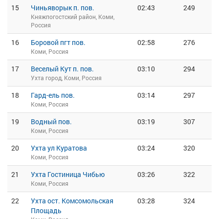
15
Чиньяворык п. пов.
02:43
249
Княжпогостский район, Коми,
Россия
16
Боровой пгт пов.
02:58
276
Коми, Россия
17
Веселый Кут п. пов.
03:10
294
Ухта город, Коми, Россия
18
Гард-ель пов.
03:14
297
Коми, Россия
19
Водный пов.
03:19
307
Коми, Россия
20
Ухта ул Куратова
03:24
320
Коми, Россия
21
Ухта Гостиница Чибью
03:26
322
Коми, Россия
22
Ухта ост. Комсомольская
03:28
324
Площадь