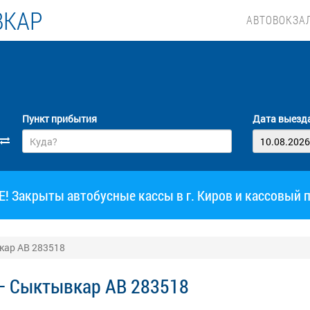
ВКАР
АВТОВОКЗА
Пункт прибытия
Дата выезд
 Закрыты автобусные кассы в г. Киров и кассовый 
кар АВ 283518
— Сыктывкар АВ 283518