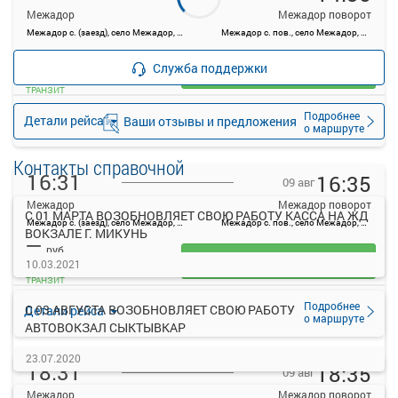
Межадор
Межадор поворот
Межадор с. (заезд), село Межадор, Россия
Межадор с. пов., село Межадор, Россия
—
руб.
Служба поддержки
Загрузить цену
ТРАНЗИТ
Подробнее
Детали рейса
Ваши отзывы и предложения
о маршруте
Контакты справочной
16:31
16:35
09 авг
Межадор
Межадор поворот
С 01 МАРТА ВОЗОБНОВЛЯЕТ СВОЮ РАБОТУ КАССА НА ЖД
Межадор с. (заезд), село Межадор, Россия
Межадор с. пов., село Межадор, Россия
ВОКЗАЛЕ Г. МИКУНЬ
—
руб.
Загрузить цену
10.03.2021
ТРАНЗИТ
Подробнее
С 03 АВГУСТА ВОЗОБНОВЛЯЕТ СВОЮ РАБОТУ
Детали рейса
о маршруте
АВТОВОКЗАЛ СЫКТЫВКАР
23.07.2020
18:31
18:35
09 авг
Межадор
Межадор поворот