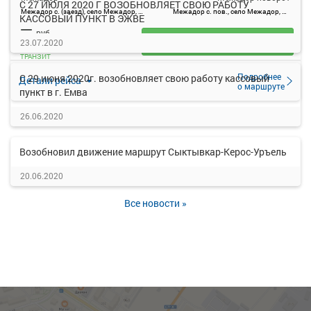
С 27 ИЮЛЯ 2020 Г ВОЗОБНОВЛЯЕТ СВОЮ РАБОТУ
Межадор с. (заезд), село Межадор, Россия
Межадор с. пов., село Межадор, Россия
КАССОВЫЙ ПУНКТ В ЭЖВЕ
—
руб.
Загрузить цену
23.07.2020
ТРАНЗИТ
Подробнее
С 29 июня 2020г. возобновляет свою работу кассовый
Детали рейса
о маршруте
пункт в г. Емва
26.06.2020
Возобновил движение маршрут Сыктывкар-Керос-Уръель
20.06.2020
Все новости »