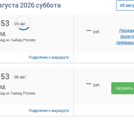
вгуста
2026
суббота
09
авг
:53
08 авг
—
Прода
руб.
ад
билет
бад, м. Гыбад, Россия
прекращ
Подробнее
о маршруте
:53
08 авг
—
руб.
ад
Загрузить
бад, м. Гыбад, Россия
Подробнее
о маршруте