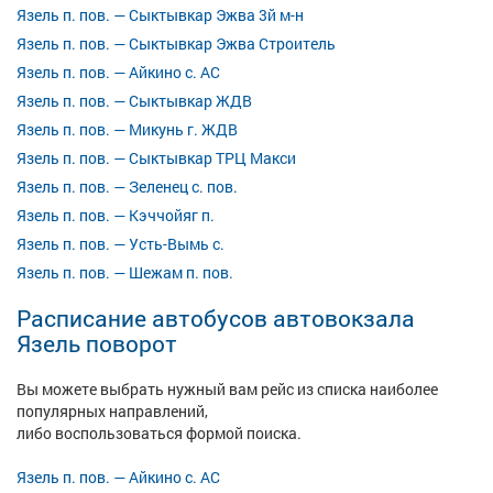
Язель п. пов. — Сыктывкар Эжва 3й м-н
Язель п. пов. — Сыктывкар Эжва Строитель
Язель п. пов. — Айкино с. АС
Язель п. пов. — Сыктывкар ЖДВ
Язель п. пов. — Микунь г. ЖДВ
Язель п. пов. — Сыктывкар ТРЦ Макси
Язель п. пов. — Зеленец с. пов.
Язель п. пов. — Кэччойяг п.
Язель п. пов. — Усть-Вымь с.
Язель п. пов. — Шежам п. пов.
Расписание автобусов автовокзала
Язель поворот
Вы можете выбрать нужный вам рейс из списка наиболее
популярных направлений,
либо воспользоваться формой поиска.
Язель п. пов. — Айкино с. АС