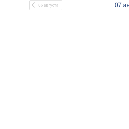
07 а
06
августа