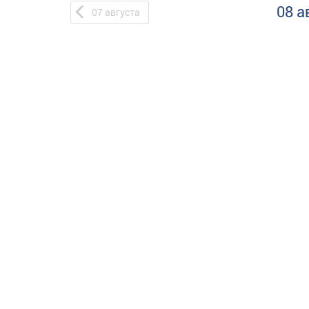
08 а
07
августа