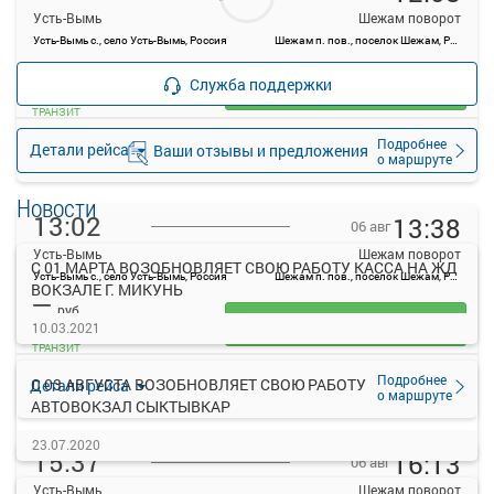
Усть-Вымь
Шежам поворот
Усть-Вымь с., село Усть-Вымь, Россия
Шежам п. пов., поселок Шежам, Россия
—
руб.
Служба поддержки
Загрузить цену
ТРАНЗИТ
Подробнее
Детали рейса
Ваши отзывы и предложения
о маршруте
Новости
13:02
13:38
06 авг
Усть-Вымь
Шежам поворот
С 01 МАРТА ВОЗОБНОВЛЯЕТ СВОЮ РАБОТУ КАССА НА ЖД
Усть-Вымь с., село Усть-Вымь, Россия
Шежам п. пов., поселок Шежам, Россия
ВОКЗАЛЕ Г. МИКУНЬ
—
руб.
Загрузить цену
10.03.2021
ТРАНЗИТ
Подробнее
С 03 АВГУСТА ВОЗОБНОВЛЯЕТ СВОЮ РАБОТУ
Детали рейса
о маршруте
АВТОВОКЗАЛ СЫКТЫВКАР
23.07.2020
15:37
16:13
06 авг
Усть-Вымь
Шежам поворот