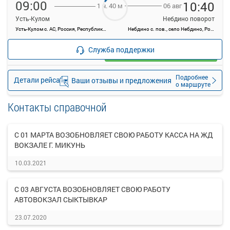
09:00
10:40
06 авг
1 ч. 40 м
Усть-Кулом
Небдино поворот
Усть-Кулом с. АС, Россия, Республика Коми, Усть-Куломский район, село Усть-Кулом, Советская ул, 33д
Небдино с. пов., село Небдино, Россия
—
руб.
Служба поддержки
Загрузить цену
Подробнее
Детали рейса
Ваши отзывы и предложения
о маршруте
Контакты справочной
С 01 МАРТА ВОЗОБНОВЛЯЕТ СВОЮ РАБОТУ КАССА НА ЖД
ВОКЗАЛЕ Г. МИКУНЬ
10.03.2021
С 03 АВГУСТА ВОЗОБНОВЛЯЕТ СВОЮ РАБОТУ
АВТОВОКЗАЛ СЫКТЫВКАР
23.07.2020