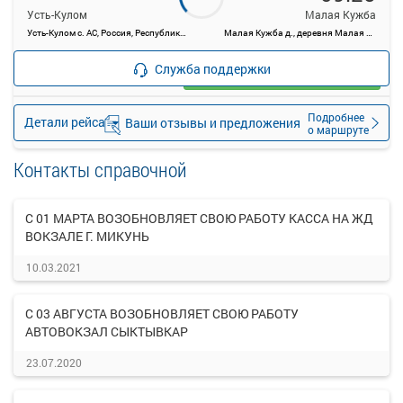
Усть-Кулом
Малая Кужба
Усть-Кулом с. АС, Россия, Республика Коми, Усть-Куломский район, село Усть-Кулом, Советская ул, 33д
Малая Кужба д., деревня Малая Кужба, Россия
—
руб.
Служба поддержки
Загрузить цену
Подробнее
Детали рейса
Ваши отзывы и предложения
о маршруте
Контакты справочной
С 01 МАРТА ВОЗОБНОВЛЯЕТ СВОЮ РАБОТУ КАССА НА ЖД
ВОКЗАЛЕ Г. МИКУНЬ
10.03.2021
С 03 АВГУСТА ВОЗОБНОВЛЯЕТ СВОЮ РАБОТУ
АВТОВОКЗАЛ СЫКТЫВКАР
23.07.2020