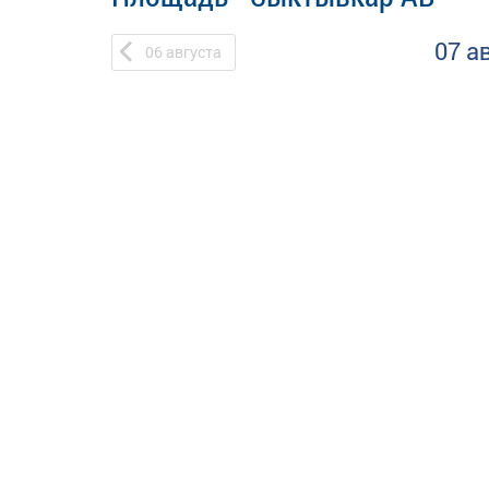
07 а
06
августа