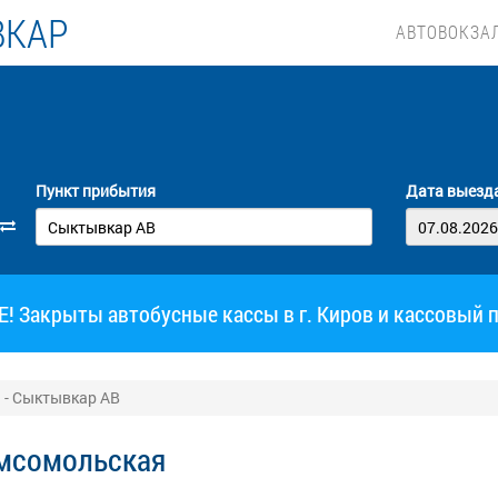
ВКАР
АВТОВОКЗА
Пункт прибытия
Дата выезд
 Закрыты автобусные кассы в г. Киров и кассовый 
 - Сыктывкар АВ
омсомольская