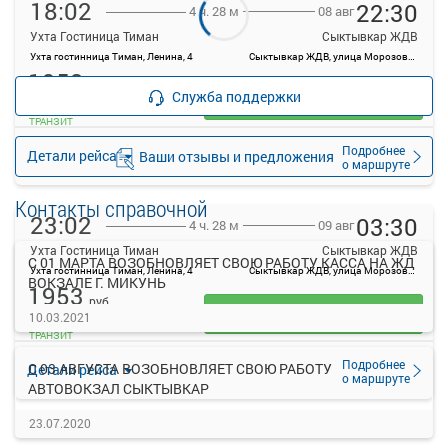
18:02
22:30
08 авг
4 ч. 28 м
Ухта Гостиница Тиман
Сыктывкар ЖДВ
Ухта гостинница Тиман, Ленина, 4
Сыктывкар ЖДВ, улица Морозова, 1А
1953
руб.
Служба поддержки
Выбрать
ТРАНЗИТ
Подробнее
Детали рейса
Ваши отзывы и предложения
о маршруте
Контакты справочной
23:02
03:30
09 авг
4 ч. 28 м
Ухта Гостиница Тиман
Сыктывкар ЖДВ
С 01 МАРТА ВОЗОБНОВЛЯЕТ СВОЮ РАБОТУ КАССА НА ЖД
Ухта гостинница Тиман, Ленина, 4
Сыктывкар ЖДВ, улица Морозова, 1А
ВОКЗАЛЕ Г. МИКУНЬ
1953
руб.
Выбрать
10.03.2021
ТРАНЗИТ
Подробнее
С 03 АВГУСТА ВОЗОБНОВЛЯЕТ СВОЮ РАБОТУ
Детали рейса
о маршруте
АВТОВОКЗАЛ СЫКТЫВКАР
23.07.2020