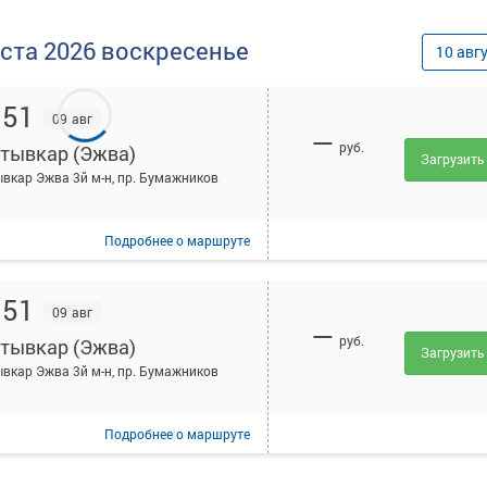
уста
2026
воскресенье
10
авг
:51
09 авг
—
руб.
тывкар (Эжва)
Загрузить
вкар Эжва 3й м-н, пр. Бумажников
Подробнее
о маршруте
:51
09 авг
—
руб.
тывкар (Эжва)
Загрузить
вкар Эжва 3й м-н, пр. Бумажников
Подробнее
о маршруте