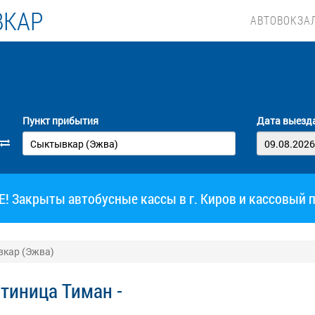
ВКАР
АВТОВОКЗА
Пункт прибытия
Дата выезд
 Закрыты автобусные кассы в г. Киров и кассовый 
вкар (Эжва)
стиница Тиман -