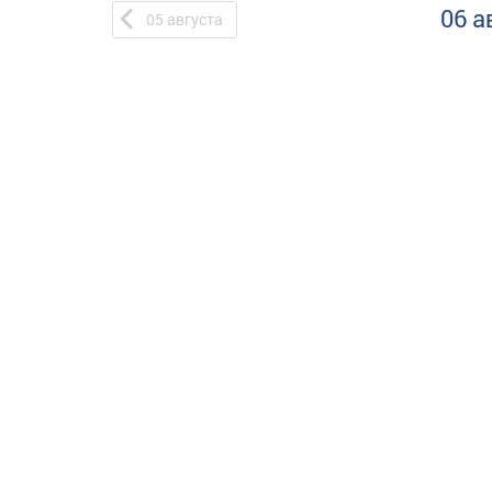
06 а
05
августа