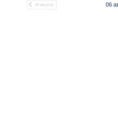
06 а
05
августа