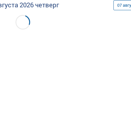
вгуста
2026
четверг
07
авг