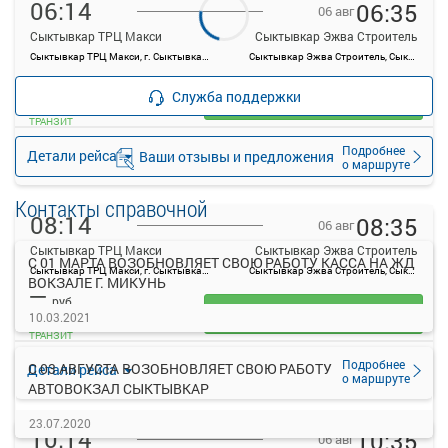
06:14
06:35
06 авг
Сыктывкар ТРЦ Макси
Сыктывкар Эжва Строитель
Сыктывкар ТРЦ Макси, г. Сыктывкар: Октябрьский проспект 141
Сыктывкар Эжва Строитель, Сыктывкар, Россия
—
руб.
Служба поддержки
Загрузить цену
ТРАНЗИТ
Подробнее
Детали рейса
Ваши отзывы и предложения
о маршруте
Контакты справочной
08:14
08:35
06 авг
Сыктывкар ТРЦ Макси
Сыктывкар Эжва Строитель
С 01 МАРТА ВОЗОБНОВЛЯЕТ СВОЮ РАБОТУ КАССА НА ЖД
Сыктывкар ТРЦ Макси, г. Сыктывкар: Октябрьский проспект 141
Сыктывкар Эжва Строитель, Сыктывкар, Россия
ВОКЗАЛЕ Г. МИКУНЬ
—
руб.
Загрузить цену
10.03.2021
ТРАНЗИТ
Подробнее
С 03 АВГУСТА ВОЗОБНОВЛЯЕТ СВОЮ РАБОТУ
Детали рейса
о маршруте
АВТОВОКЗАЛ СЫКТЫВКАР
23.07.2020
10:14
10:35
06 авг