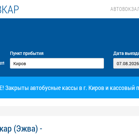
ВКАР
АВТОВОКЗА
Пункт прибытия
Дата выезд
 Закрыты автобусные кассы в г. Киров и кассовый 
ар (Эжва) -