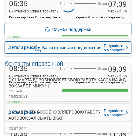
06:35
07:39
06 авг
1 ч. 4 м
Сыктывкар Эжва Строитель
Черный Яр
Сыктывкар Эжва Строитель, Сыктывкар, Россия
Черный Яр п., посёлок Чёрный Яр, Россия
—
руб.
Служба поддержки
Загрузить цену
ТРАНЗИТ
Подробнее
Детали рейса
Ваши отзывы и предложения
о маршруте
Контакты справочной
08:35
09:39
06 авг
1 ч. 4 м
Сыктывкар Эжва Строитель
Черный Яр
С 01 МАРТА ВОЗОБНОВЛЯЕТ СВОЮ РАБОТУ КАССА НА ЖД
Сыктывкар Эжва Строитель, Сыктывкар, Россия
Черный Яр п., посёлок Чёрный Яр, Россия
ВОКЗАЛЕ Г. МИКУНЬ
—
руб.
Загрузить цену
10.03.2021
ТРАНЗИТ
Подробнее
С 03 АВГУСТА ВОЗОБНОВЛЯЕТ СВОЮ РАБОТУ
Детали рейса
о маршруте
АВТОВОКЗАЛ СЫКТЫВКАР
23.07.2020
10:35
11:39
06 авг
1 ч. 4 м