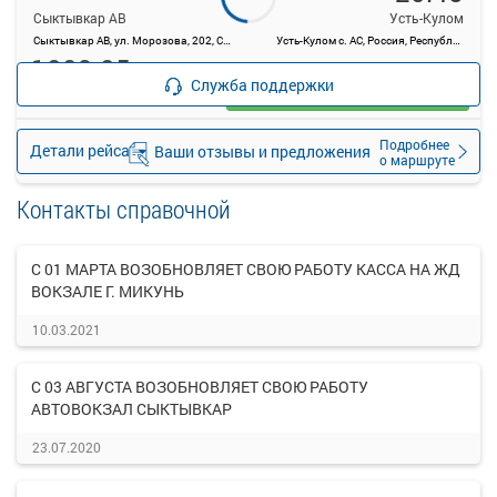
Сыктывкар АВ
Усть-Кулом
Сыктывкар АВ, ул. Морозова, 202, Сыктывкар
Усть-Кулом с. АС, Россия, Республика Коми, Усть-Куломский район, село Усть-Кулом, Советская ул, 33д
1009.05
руб.
Служба поддержки
Выбрать
12 свободных мест
Подробнее
Детали рейса
Ваши отзывы и предложения
о маршруте
Контакты справочной
С 01 МАРТА ВОЗОБНОВЛЯЕТ СВОЮ РАБОТУ КАССА НА ЖД
ВОКЗАЛЕ Г. МИКУНЬ
10.03.2021
С 03 АВГУСТА ВОЗОБНОВЛЯЕТ СВОЮ РАБОТУ
АВТОВОКЗАЛ СЫКТЫВКАР
23.07.2020