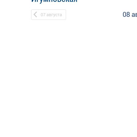
08 а
07
августа