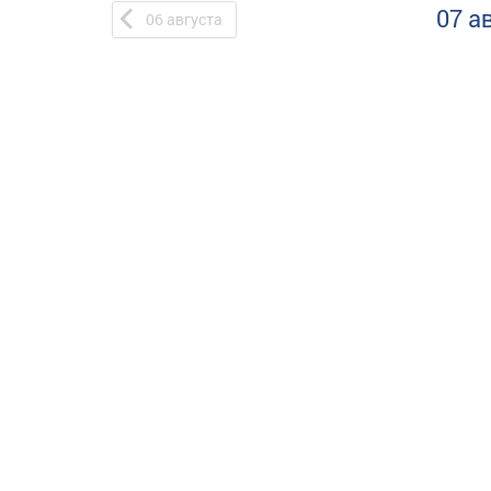
07 а
06
августа