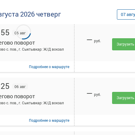
вгуста
2026
четверг
07
авг
:55
06 авг
—
руб.
егово поворот
Загрузить
ово с. пов., г. Сыктывкар: Ж/Д вокзал
Подробнее
о маршруте
:25
06 авг
—
руб.
егово поворот
Загрузить
ово с. пов., г. Сыктывкар: Ж/Д вокзал
Подробнее
о маршруте