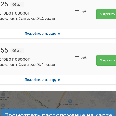
:25
06 авг
—
руб.
егово поворот
Загрузить
ово с. пов., г. Сыктывкар: Ж/Д вокзал
Подробнее
о маршруте
:55
06 авг
—
руб.
егово поворот
Загрузить
ово с. пов., г. Сыктывкар: Ж/Д вокзал
Подробнее
о маршруте
Посмотреть расположение на карте