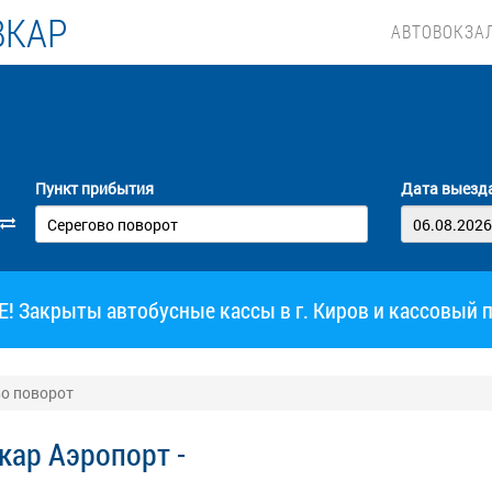
ВКАР
АВТОВОКЗА
Пункт прибытия
Дата выезд
 Закрыты автобусные кассы в г. Киров и кассовый 
во поворот
кар Аэропорт -