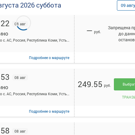
вгуста
2026
суббота
09
авг
:22
08 авг
Запрещена п
—
руб.
ино
до данн
останов
Айкино с. АС, Россия, Республика Коми, Усть-Вымский район, село Айкино, Центральная ул, 189А
Подробнее
о маршруте
:53
08 авг
249.55
Выбра
руб.
ино
Айкино с. АС, Россия, Республика Коми, Усть-Вымский район, село Айкино, Центральная ул, 189А
ТРАНЗ
Подробнее
о маршруте
:58
08 авг