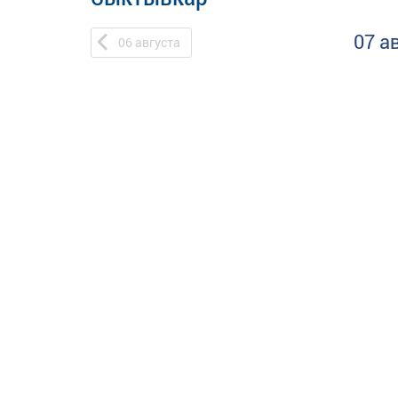
07 а
06
августа