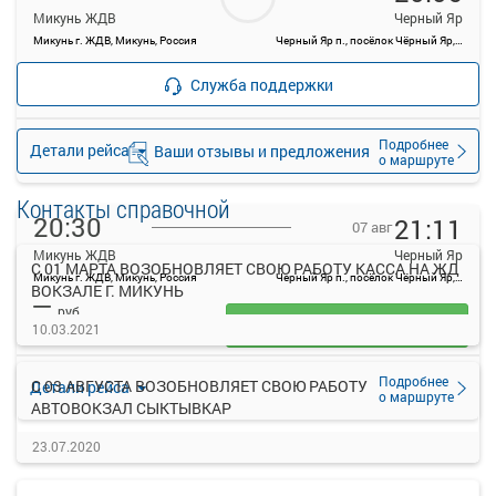
Микунь ЖДВ
Черный Яр
Микунь г. ЖДВ, Микунь, Россия
Черный Яр п., посёлок Чёрный Яр, Россия
—
руб.
Рейс отменен
Служба поддержки
Подробнее
Детали рейса
Ваши отзывы и предложения
о маршруте
Контакты справочной
20:30
21:11
07 авг
Микунь ЖДВ
Черный Яр
С 01 МАРТА ВОЗОБНОВЛЯЕТ СВОЮ РАБОТУ КАССА НА ЖД
Микунь г. ЖДВ, Микунь, Россия
Черный Яр п., посёлок Чёрный Яр, Россия
ВОКЗАЛЕ Г. МИКУНЬ
—
руб.
Загрузить цену
10.03.2021
Подробнее
С 03 АВГУСТА ВОЗОБНОВЛЯЕТ СВОЮ РАБОТУ
Детали рейса
о маршруте
АВТОВОКЗАЛ СЫКТЫВКАР
23.07.2020