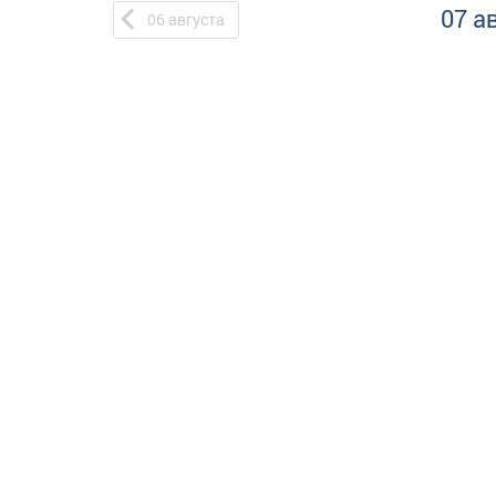
07 а
06
августа