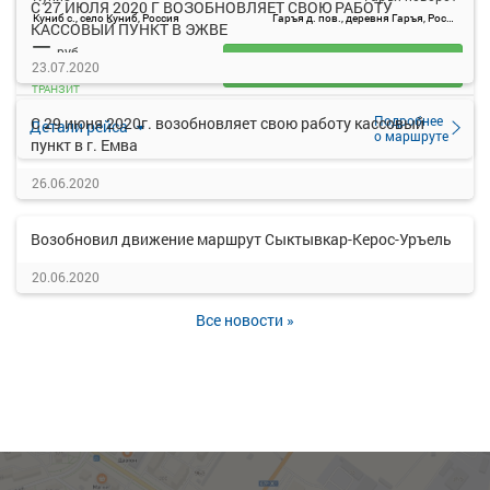
С 27 ИЮЛЯ 2020 Г ВОЗОБНОВЛЯЕТ СВОЮ РАБОТУ
Куниб с., село Куниб, Россия
Гаръя д. пов., деревня Гаръя, Россия
КАССОВЫЙ ПУНКТ В ЭЖВЕ
—
руб.
Загрузить цену
23.07.2020
ТРАНЗИТ
Подробнее
С 29 июня 2020г. возобновляет свою работу кассовый
Детали рейса
о маршруте
пункт в г. Емва
26.06.2020
Возобновил движение маршрут Сыктывкар-Керос-Уръель
20.06.2020
Все новости »