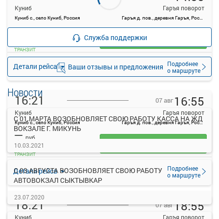
Куниб
Гаръя поворот
Куниб с., село Куниб, Россия
Гаръя д. пов., деревня Гаръя, Россия
—
руб.
Служба поддержки
Загрузить цену
ТРАНЗИТ
Подробнее
Детали рейса
Ваши отзывы и предложения
о маршруте
Новости
16:21
16:55
07 авг
Куниб
Гаръя поворот
С 01 МАРТА ВОЗОБНОВЛЯЕТ СВОЮ РАБОТУ КАССА НА ЖД
Куниб с., село Куниб, Россия
Гаръя д. пов., деревня Гаръя, Россия
ВОКЗАЛЕ Г. МИКУНЬ
—
руб.
Загрузить цену
10.03.2021
ТРАНЗИТ
Подробнее
С 03 АВГУСТА ВОЗОБНОВЛЯЕТ СВОЮ РАБОТУ
Детали рейса
о маршруте
АВТОВОКЗАЛ СЫКТЫВКАР
23.07.2020
18:21
18:55
07 авг
Куниб
Гаръя поворот