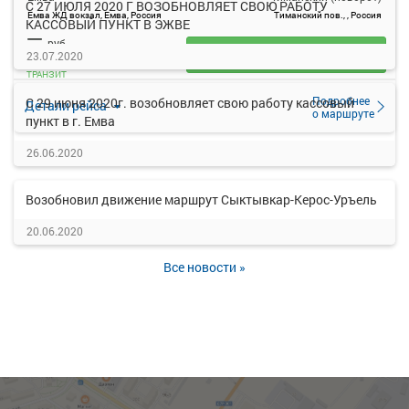
С 27 ИЮЛЯ 2020 Г ВОЗОБНОВЛЯЕТ СВОЮ РАБОТУ
Емва ЖД вокзал, Емва, Россия
Тиманский пов., , Россия
КАССОВЫЙ ПУНКТ В ЭЖВЕ
—
руб.
Загрузить цену
23.07.2020
ТРАНЗИТ
Подробнее
С 29 июня 2020г. возобновляет свою работу кассовый
Детали рейса
о маршруте
пункт в г. Емва
26.06.2020
Возобновил движение маршрут Сыктывкар-Керос-Уръель
20.06.2020
Все новости »