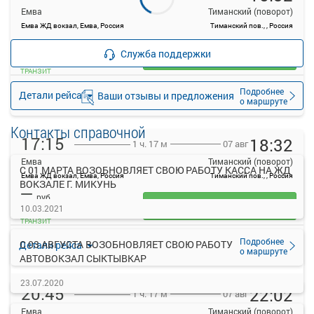
Емва
Тиманский (поворот)
Емва ЖД вокзал, Емва, Россия
Тиманский пов., , Россия
—
руб.
Служба поддержки
Загрузить цену
ТРАНЗИТ
Подробнее
Детали рейса
Ваши отзывы и предложения
о маршруте
Контакты справочной
17:15
18:32
07 авг
1 ч. 17 м
Емва
Тиманский (поворот)
С 01 МАРТА ВОЗОБНОВЛЯЕТ СВОЮ РАБОТУ КАССА НА ЖД
Емва ЖД вокзал, Емва, Россия
Тиманский пов., , Россия
ВОКЗАЛЕ Г. МИКУНЬ
—
руб.
Загрузить цену
10.03.2021
ТРАНЗИТ
Подробнее
С 03 АВГУСТА ВОЗОБНОВЛЯЕТ СВОЮ РАБОТУ
Детали рейса
о маршруте
АВТОВОКЗАЛ СЫКТЫВКАР
23.07.2020
20:45
22:02
07 авг
1 ч. 17 м
Емва
Тиманский (поворот)