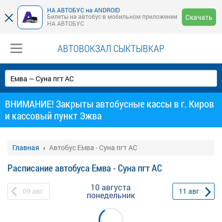
НА АВТОБУС на ANDROID
Билеты на автобус в мобильном приложении
Скачать
НА АВТОБУС
АВТОВОКЗАЛ СЫКТЫВКАР
ВНИМАНИЕ! Закрыты автобусные кассы в г. Киров
и кассовый пункт Эжва
Главная
Автобус Емва - Суна пгт АС
Расписание автобуса Емва - Суна пгт АС
10 августа
09
авг
11
авг
понедельник