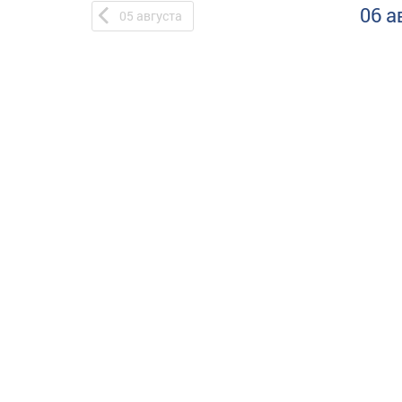
06 а
05
августа