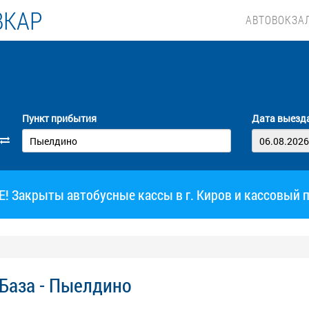
ВКАР
АВТОВОКЗА
Пункт прибытия
Дата выезд
 Закрыты автобусные кассы в г. Киров и кассовый 
База - Пыелдино