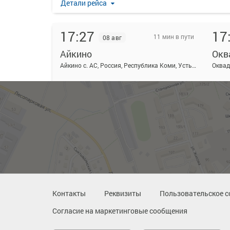
Детали рейса
17:27
17
11 мин в пути
08 авг
Айкино
Окв
Айкино с. АС, Россия, Республика Коми, Усть-Вымский район, село Айкино, Центральная ул, 189А
Оквад
Детали рейса
18:57
19
11 мин в пути
08 авг
Айкино
Окв
Айкино с. АС, Россия, Республика Коми, Усть-Вымский район, село Айкино, Центральная ул, 189А
Оквад
Детали рейса
Контакты
Реквизиты
Пользовательское с
Согласие на маркетинговые сообщения
20:57
21
11 мин в пути
08 авг