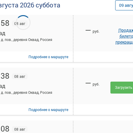
вгуста
2026
суббота
09
авг
:58
08 авг
—
Прода
руб.
ад
билет
 д. пов., деревня Оквад, Россия
прекращ
Подробнее
о маршруте
:38
08 авг
—
руб.
ад
Загрузить
 д. пов., деревня Оквад, Россия
Подробнее
о маршруте
:08
08 авг