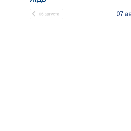
07 а
06
августа