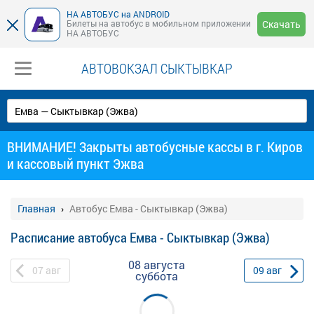
НА АВТОБУС на ANDROID
Билеты на автобус в мобильном приложении
Скачать
НА АВТОБУС
АВТОВОКЗАЛ СЫКТЫВКАР
ВНИМАНИЕ! Закрыты автобусные кассы в г. Киров
и кассовый пункт Эжва
Главная
Автобус Емва - Сыктывкар (Эжва)
Расписание автобуса Емва - Сыктывкар (Эжва)
08 августа
07
авг
09
авг
суббота